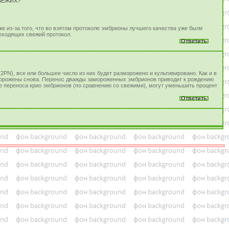
СВЕЖИХ?
е из-за того, что во взятом протоколе эмбрионы лучшего качества уже были
роходящих свежий протокол.
Ответить
2PN), все или большее число из них будет разморожено и культивировано. Как и в
морожены снова. Перенос дважды замороженных эмбрионов приводит к рождению
е переноса крио эмбрионов (по сравнению со свежими), могут уменьшить процент
Ответить