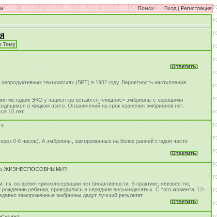
си
Поиск
Вход
|
Регистрация
я
 Тему
Ответить
епродуктивных технологиях (ВРТ) в 1982 году. Вероятность наступления
ения методом ЭКО у пациентов остаются «лишние» эмбрионы с хорошими
дящихся в жидком азоте. Ограничений на срок хранения эмбрионов нет.
я 10 лет.
Ы?
ерез 0-6 часов). А эмбрионы, замороженные на более ранней стадии часто
Ответить
ЫТЬ ЖИЗНЕСПОСОБНЫМИ?
.к. во время криоконсервации нет биоактивности. В практике, неизвестно,
 рождению ребенка, проводились в середине восьмидесятых. С того момента, 12-
недавно замороженные эмбрионы дадут лучший результат.
Ответить