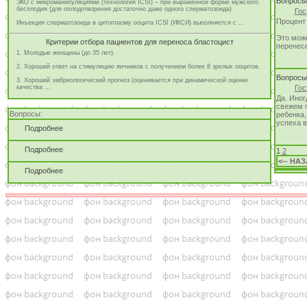
Вопрос
ЭКО с микроманипуляциями (технология ICSI) – при выраженной форме мужского
бесплодия (для оплодотворения достаточно даже одного сперматозоида)
Гос
Процент
Инъекция сперматозоида в цитоплазму ооцита ICSI (ИКСИ) выполняется с ...
Это може
Критерии отбора пациентов для переноса бластоцист
перенесе
1. Молодые женщины (до 35 лет).
2. Хороший ответ на стимуляцию яичников с получением более 8 зрелых ооцитов.
Вопрос
3. Хороший эмбриологический прогноз (оценивается при динамической оценке
качества ...
Гос
Да. Иног
свежем 
Вопросы:
ребенка,
успеха 
Подробнее
Подробнее
1
2
<-- НА
Подробнее