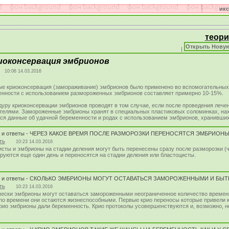
ик
теори
Открыть Новую
|
иоконсервация эмбрионов
10:06 14.03.2016
е криоконсервация (замораживание) эмбрионов было применено во вспомогательных р
нности с иcпользованием размороженных эмбрионов составляет примерно 10-15%.
уру криоконсервации эмбрионов проводят в том случае, если после проведения леч
телями. Замороженные эмбрионы хранят в специальных пластиковых соломинках, нахо
я данные об удачной беременности и родах с использованием эмбрионов, хранившихс
ы и ответы - ЧЕРЕЗ КАКОЕ ВРЕМЯ ПОСЛЕ РАЗМОРОЗКИ ПЕРЕНОСЯТСЯ ЭМБРИОН
ть
10:23 14.03.2016
сты и эмбрионы на стадии деления могут быть перенесены сразу после разморозки (ч
руются еще один день и переносятся на стадии деления или бластоцисты.
ы и ответы - СКОЛЬКО ЭМБРИОНЫ МОГУТ ОСТАВАТЬСЯ ЗАМОРОЖЕННЫМИ И Б
ть
10:23 14.03.2016
ески эмбрионы могут оставаться замороженными неограниченное количество времени, т
по времени они остаются жизнеспособными. Первые крио переносы которые привели к
крио эмбрионы дали беременность. Крио протоколы усовершенствуются и, возможно, 