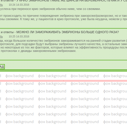
ы и ответы - У КРИО ЭМБРИОНОВ ТАКИЕ ЖЕ ШАНСЫ НА БЕРЕМЕННОСТЬ КАК И У 
ть
10:24 14.03.2016
 успеха при переносе крио эмбрионов обычно ниже, чем со свежими.
т происходить по причине повреждения эмбриона при заморозке/разморозке, но и такж
ны свежими. К тому же, у пациентов в крио протоколе, уже была неудача, нежели у п
ы и ответы - МОЖНО ЛИ ЗАМОРАЖИВАТЬ ЭМБРИОНЫ БОЛЬШЕ ОДНОГО РАЗА?
ть
10:25 14.03.2016
да, когда большое количество эмбрионов замораживаются на ранней стадии развития (
протоколе, для подсадки будут выбраны эмбрионы лучшего качества, а остальные за
 но некоторые из тех же факторов, которые влияют на эффективность процедуры посл
в протоколах с дважды замороженными эмбрионами.
ЗАД