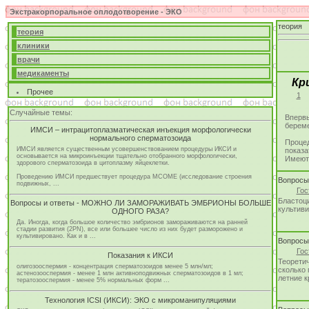
Экстракорпоральное оплодотворение - ЭКО
теория
теория
клиники
врачи
медикаменты
Кр
Прочее
1
Случайные темы:
Впервы
береме
ИМСИ – интрацитоплазматическая инъекция морфологически
нормального сперматозоида
Процед
ИМСИ является существенным усовершенствованием процедуры ИКСИ и
показа
основывается на микроинъекции тщательно отобранного морфологически,
Имеютс
здорового сперматозоида в цитоплазму яйцеклетки.
Проведению ИМСИ предшествует процедура МCOME (исследование строения
Вопрос
подвижных, ...
Гос
Бластоци
Вопросы и ответы - МОЖНО ЛИ ЗАМОРАЖИВАТЬ ЭМБРИОНЫ БОЛЬШЕ
культиви
ОДНОГО РАЗА?
Да. Иногда, когда большое количество эмбрионов замораживаются на ранней
стадии развития (2PN), все или большее число из них будет разморожено и
культивировано. Как и в ...
Вопрос
Гос
Показания к ИКСИ
Теоретич
олигозооспермия - концентрация сперматозоидов менее 5 млн/мл;
сколько 
астенозооспермия - менее 1 млн активноподвижных сперматозоидов в 1 мл;
летние 
тератозооспермия - менее 5% нормальных форм ...
Технология ICSI (ИКСИ): ЭКО с микроманипуляциями