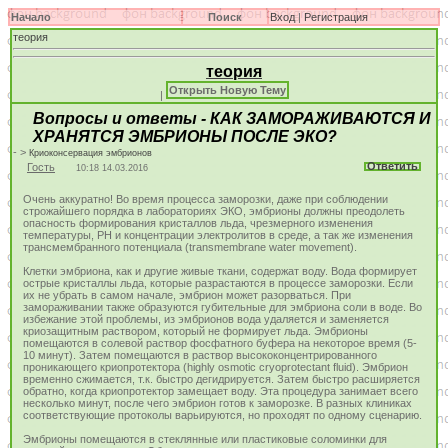
Начало
Поиск
Вход
|
Регистрация
теория
теория
Открыть Новую Тему
|
Вопросы и ответы - КАК ЗАМОРАЖИВАЮТСЯ И
ХРАНЯТСЯ ЭМБРИОНЫ ПОСЛЕ ЭКО?
- >
Криоконсервация эмбрионов
Ответить
Гость
10:18 14.03.2016
Очень аккуратно! Во время процесса заморозки, даже при соблюдении
строжайшего порядка в лабораториях ЭКО, эмбрионы должны преодолеть
опасность формирования кристаллов льда, чрезмерного изменения
температуры, PH и концентрации электролитов в среде, а так же изменения
трансмембранного потенциала (transmembrane water movement).
Клетки эмбриона, как и другие живые ткани, содержат воду. Вода формирует
острые кристаллы льда, которые разрастаются в процессе заморозки. Если
их не убрать в самом начале, эмбрион может разорваться. При
замораживании также образуются губительные для эмбриона соли в воде. Во
избежание этой проблемы, из эмбрионов вода удаляется и заменяется
криозащитным раствором, который не формирует льда. Эмбрионы
помещаются в солевой раствор фосфатного буфера на некоторое время (5-
10 минут). Затем помещаются в раствор высококонцентрированного
проникающего криопротектора (highly osmotic cryoprotectant fluid). Эмбрион
временно сжимается, т.к. быстро дегидрируется. Затем быстро расширяется
обратно, когда криопротектор замещает воду. Эта процедура занимает всего
несколько минут, после чего эмбрион готов к заморозке. В разных клиниках
соответствующие протоколы варьируются, но проходят по одному сценарию.
Эмбрионы помещаются в стеклянные или пластиковые соломинки для