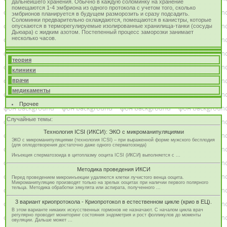
дальнейшего хранения. Обычно в каждую соломинку на хранение
помещаются 1-4 эмбриона из одного протокола с учетом того, сколько
эмбрионов планируется в будущем разморозить и сразу подсадить.
Соломинки предварительно охлаждаются, помещаются в канистры, которые
опускаются в терморегулируемые изолированные хранилища-танки (сосуды
Дьюара) с жидким азотом. Постепенный процесс заморозки занимает
несколько часов.
теория
клиники
врачи
медикаменты
Прочее
Случайные темы:
Технология ICSI (ИКСИ): ЭКО с микроманипуляциями
ЭКО с микроманипуляциями (технология ICSI) – при выраженной форме мужского бесплодия
(для оплодотворения достаточно даже одного сперматозоида)
Инъекция сперматозоида в цитоплазму ооцита ICSI (ИКСИ) выполняется с ...
Методика проведения ИКСИ
Перед проведением микроинъекции удаляются клетки лучистого венца ооцита.
Микроманипуляцию производят только на зрелых ооцитах при наличии первого полярного
тельца. Методика обработки эякулята или аспирата, полученного ...
3 вариант криопротокола - Криопротокол в естественном цикле (крио в ЕЦ).
В этом варианте никаких искусственных гормонов не назначают. С началом цикла врач
регулярно проводит мониторинг состояния эндометрия и рост фолликулов до моменты
овуляции. Дальше может ...